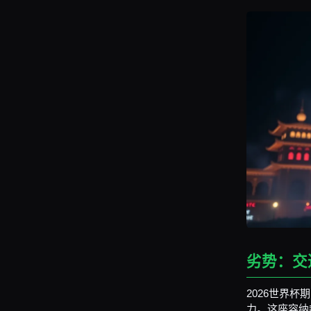
劣势：交
2026世界
力。这座容纳