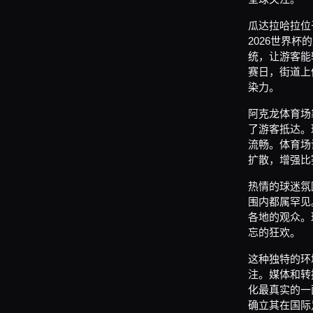
瓜达拉哈拉位
2026世界
统，让游客能
赛日，街道上
染力。
阿克龙体育场
了游客抵达。
流畅。体育场
扩散，增强比
热情的球迷氛
围内都属罕见
各地的观众。
忘的狂欢。
这种独特的环
注。媒体和转
化最真实的一
确立其在国际