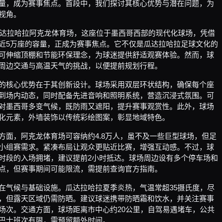
量，成为赛事焦点。首段中，我们探讨其核心优势与潜在问题，为
视角。
杯瓜达拉哈拉阿克龙体育场，这座位于墨西哥西部的现代化球场，凭借
近5万座的容量，正成为赛事焦点。它不仅是瓜达拉哈拉足球文化的
可伸缩顶棚和节能环保理念，为球迷提供舒适观赛体验。然而，球
周边交通与高温天气的挑战，以便提前规划行程。
的核心优势在于其创新设计。球场采用双层环状结构，确保每个座
到场内动态，同时配备先进音响和照明系统，营造沉浸式氛围。可
对墨西哥多变气候，既防雨又遮阳，提升赛事观赏性。此外，球场
化元素，外墙装饰以传统彩绘图案，彰显地域特色。
方面，阿克龙体育场可容纳约4.8万人，虽不及一些巨型球场，但足
小组赛需求。紧凑布局让观众更贴近比赛，增强互动感。不过，球
时段的入场拥堵，建议提前2小时抵达。球场周边设有多个停车场和
点，但赛事期间可能限流，需提前查询官方指南。
在气候与基础设施。瓜达拉哈拉夏季炎热，气温常超35摄氏度，尽
，但露天区域仍需防晒。建议球迷携带防晒霜和饮水，并关注赛事
场次。交通方面，球场距离市中心约20公里，自驾易遇堵车，公共
巴士班次有限，需预留额外时间。