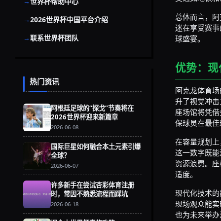
世界杯帮助中心
总体而言，阿
2026世界杯中国平台介绍
迷在享受赛事
联系世界杯团队
球盛宴。
优势：现
热门资讯
阿克龙体育场
升了视觉冲击
阿根廷足球的“探戈”节奏将在
座场馆将凭借
2026世界杯迎来新篇章
保球员在最佳
2026-06-08
在容量规划上
国际巨星如何融合本土元素引爆
这一数字既能
全球？
资源浪费。座
2026-06-07
适度。
许多新手在尝试杏彩体育注册
现代化技术的
时，常因不熟悉流程而踩坑
现场观众能实
2026-06-18
也为未来举办