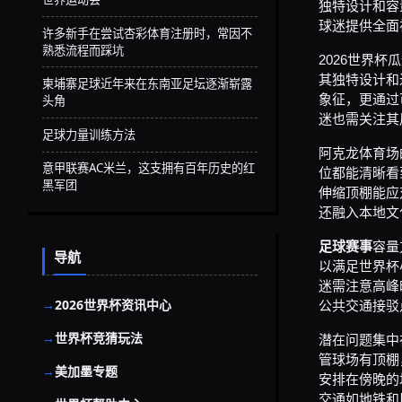
独特设计和容
球迷提供全面
许多新手在尝试杏彩体育注册时，常因不
熟悉流程而踩坑
2026世界
其独特设计和
柬埔寨足球近年来在东南亚足坛逐渐崭露
象征，更通过
头角
迷也需关注其
足球力量训练方法
阿克龙体育场
意甲联赛AC米兰，这支拥有百年历史的红
位都能清晰看
黑军团
伸缩顶棚能应
还融入本地文
足球赛事
容量
导航
以满足世界杯
迷需注意高峰
2026世界杯资讯中心
公共交通接驳
世界杯竞猜玩法
潜在问题集中
管球场有顶棚
美加墨专题
安排在傍晚的
交通如地铁和