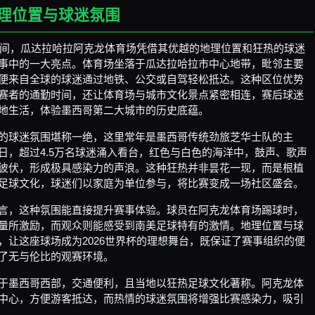
理位置与球迷氛围
杯期间，瓜达拉哈拉阿克龙体育场凭借其优越的地理位置和狂热的球迷
事中的一大亮点。体育场坐落于瓜达拉哈拉市中心地带，毗邻主要
便来自全球的球迷通过地铁、公交或自驾轻松抵达。这种区位优势
赛者的通勤时间，还让体育场与城市文化景点紧密相连，赛后球迷
地生活，体验墨西哥第二大城市的历史底蕴。
的球迷氛围堪称一绝，这里常年是墨西哥传统劲旅芝华士队的主
日，超过4.5万名球迷涌入看台，红色与白色的海洋中，鼓声、歌声
彼伏，形成极具感染力的声浪。这种狂热并非昙花一现，而是根植
足球文化，球迷们以家庭为单位参与，将比赛变成一场社区盛会。
言，这种氛围能直接提升赛事体验。球员在阿克龙体育场踢球时，
量所激励，而观众则能感受到南美足球特有的激情。地理位置与球
，让这座球场成为2026世界杯的理想舞台，既保证了赛事组织的便
了无与伦比的观赛环境。
于墨西哥西部，交通便利，且当地以狂热足球文化著称。阿克龙体
中心，方便游客抵达，而热情的球迷氛围将增强比赛感染力，吸引