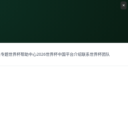
墨专题
世界杯帮助中心
2026世界杯中国平台介绍
联系世界杯团队