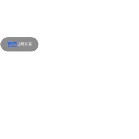
百万
现场观赛