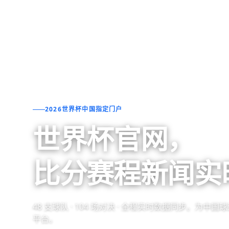
2026世界杯中国指定门户
世界杯官网，
比分赛程新闻实
48 支球队 · 104 场对决 · 全程实时数据同步。为
平台。