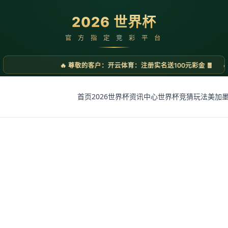
首页
2026世界杯资讯中心
世界杯竞猜玩法
美加