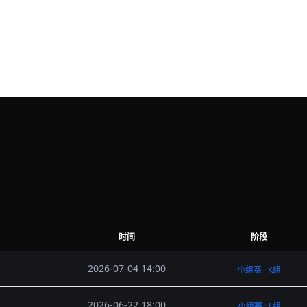
时间
阶段
2026-07-04 14:00
小组赛 · K组
2026-06-22 18:00
小组赛 · L组