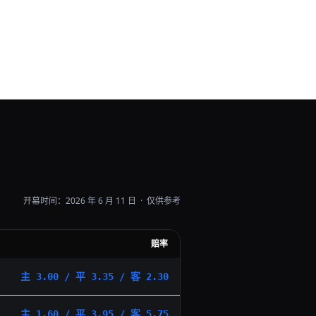
开幕时间：2026 年 6 月 11 日 · 仅供参考
赔率
主 3.00 / 平 3.35 / 客 2.30
主 1.60 / 平 3.95 / 客 5.75