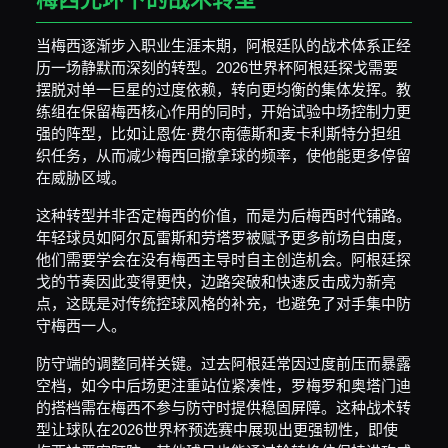
当梅西逐渐步入职业生涯末期，阿根廷队的战术体系正经
历一场静默而深刻的转型。2026世界杯阿根廷探戈需要
摆脱对单一巨星的过度依赖，转向更均衡的集体发挥。教
练组在保留梅西核心作用的同时，开始试验中场控制力更
强的阵型，比如让恩佐·费尔南德斯和麦卡利斯特分担组
织任务，从而减少梅西回撤拿球的频率，使他能更多停留
在威胁区域。
这种转型并非否定梅西的价值，而是为后梅西时代铺路。
年轻球员如阿尔瓦雷斯和劳塔罗被赋予更多前场自由度，
他们需要学会在没有梅西主导时自主创造机会。阿根廷探
戈的节奏因此变得更快，边路突破和快速反击成为新亮
点，这既是对传统控球风格的补充，也避免了对手集中防
守梅西一人。
防守端的调整同样关键。过去阿根廷常因过度前压而暴露
空档，如今中后场更注重站位紧凑性，罗梅罗和奥塔门迪
的搭档需在梅西不参与防守时提供稳固屏障。这种战术转
型让球队在2026世界杯预选赛中展现出更强韧性，即使