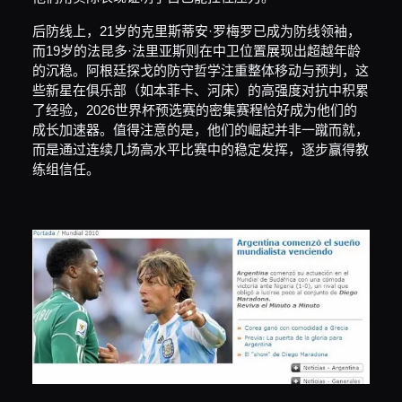
后防线上，21岁的克里斯蒂安·罗梅罗已成为防线领袖，
而19岁的法昆多·法里亚斯则在中卫位置展现出超越年龄
的沉稳。阿根廷探戈的防守哲学注重整体移动与预判，这
些新星在俱乐部（如本菲卡、河床）的高强度对抗中积累
了经验，2026世界杯预选赛的密集赛程恰好成为他们的
成长加速器。值得注意的是，他们的崛起并非一蹴而就，
而是通过连续几场高水平比赛中的稳定发挥，逐步赢得教
练组信任。