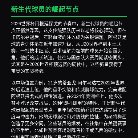
新生代球员的崛起节点
2026世界杯阿根廷探戈的节奏中，新生代球员的崛起节
点正悄然浮现。这支传统强队历来以老将核心驱动，但在
卡塔尔夺冠后，年轻血液的注入成为关键课题。阿根廷足
球的青训体系在近年加速升级，从U20世界杯到本土联
赛，一批技术细腻、战术理解力超前的球员开始崭露头
角。他们的成长轨迹，往往与国家队大赛周期紧密同步，
尤其是在2026世界杯预选赛的硬仗中，这些新星获得了
宝贵的实战检验。
以中场位置为例，21岁的蒂亚戈·阿尔马达在2022年世界
杯后迅速上位，他的盘带突破和传威胁球能力，完美适配
阿根廷探戈式的短传渗透。在2024年美洲杯上，他多次
替补登场改变战局，这种“即插即用”的特性，正是新生代
球员崛起的典型节点。更年轻的加纳乔则在边路提供了速
度与冲击力，他的无球跑动和对防线的拉扯，为老将梅西
创造了更多空间。这些球员的爆发，往往集中在关键赛事
的下半程，比如世预赛客场对阵乌拉圭或巴西的硬仗中，
他们用实际表现证明了自己能扛住压力。