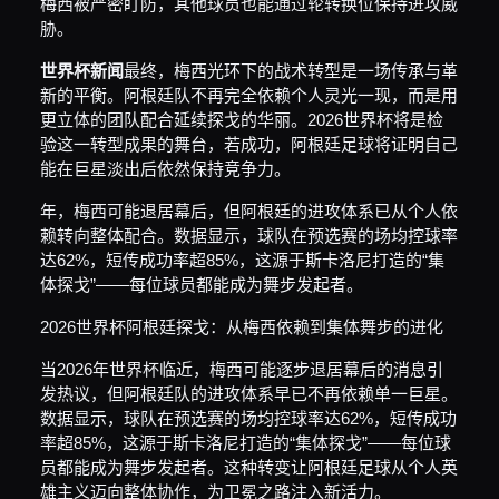
梅西被严密盯防，其他球员也能通过轮转换位保持进攻威
胁。
世界杯新闻
最终，梅西光环下的战术转型是一场传承与革
新的平衡。阿根廷队不再完全依赖个人灵光一现，而是用
更立体的团队配合延续探戈的华丽。2026世界杯将是检
验这一转型成果的舞台，若成功，阿根廷足球将证明自己
能在巨星淡出后依然保持竞争力。
年，梅西可能退居幕后，但阿根廷的进攻体系已从个人依
赖转向整体配合。数据显示，球队在预选赛的场均控球率
达62%，短传成功率超85%，这源于斯卡洛尼打造的“集
体探戈”——每位球员都能成为舞步发起者。
2026世界杯阿根廷探戈：从梅西依赖到集体舞步的进化
当2026年世界杯临近，梅西可能逐步退居幕后的消息引
发热议，但阿根廷队的进攻体系早已不再依赖单一巨星。
数据显示，球队在预选赛的场均控球率达62%，短传成功
率超85%，这源于斯卡洛尼打造的“集体探戈”——每位球
员都能成为舞步发起者。这种转变让阿根廷足球从个人英
雄主义迈向整体协作，为卫冕之路注入新活力。