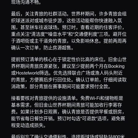
现场沟通不畅。
最后，关注青旅的社群活动。世界杯期间，许多青旅会组
织球迷派对或城市徒步游，这些活动能帮你快速融入氛
围，甚至拼车往返球场。预订时，查看近期的住客评价，
重点关注“清洁度”“噪音水平”和“交通便利度”三项。避开位
于酒吧街或主干道旁的青旅，以免影响休息。提前两周再
确认一次订单，防止房源超售。
提前预订清单的核心在于锁定性价比高的床位。旧金山世
界杯期间青旅房源紧张，建议至少提前两个月在Booking
或Hostelworld筛选。优先选择联合广场或渔人码头附近
的青旅，方便赛后步行回住处。确认订单前，仔细阅读取
消政策，部分青旅在赛事期间可能要求预付全款。
接着要核对青旅提供的设施清单。免费Wi-Fi和储物柜是
基本需求，但旧金山世界杯期间青旅可能加收行李寄存
费。如果计划多日观赛，确认青旅是否提供早餐或厨房，
能节省每日餐饮开销。预订时勾选“可退款”选项，避免赛
程变动造成损失。
最后别忘了确认交通便利性。选择距球场或轻轨站800米