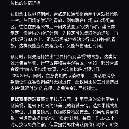
价比的住宿选择。
在旧金山世界杯期间，青旅床位通常提前两个月就被抢购
一空。热门场馆附近的青旅，例如联合广场或市场街南
区，往往在赛程公布后一周内就显示“仅剩1间”。建议你
制定一份清晰的预订计划：先锁定可免费取消的选项，再
对比评分8.0以上、距离球场或地铁站步行10分钟内的青
旅。这样既能应对赛程变动，又能节省通勤时间。
预订时，优先选择推出“世界杯特别套餐”的青旅，这类房
源常包含早餐、行李寄存和赛事观赛区。例如，部分青旅
会提供“四人间包场”优惠，人均价比临时预订低
20%-30%。同时，留意青旅的取消政策——灵活取消条
款能让你在赛程调整时无损退订。建议用比价工具筛选出
支持“延迟付款”的选项，避免资金过早被锁定。
足球赛事
足球赛事
实用技巧方面，利用青旅的公共厨房自
制简餐，能省下每日约15美元的就餐开销。选择带储物柜
的床位，并自备锁具，保障随身物品安全。如果预算更紧
张，考虑青旅提供的“义工换宿”计划，每周工作10-15小
时可换取免费住宿。但需提前邮件确认岗位和时长，避免