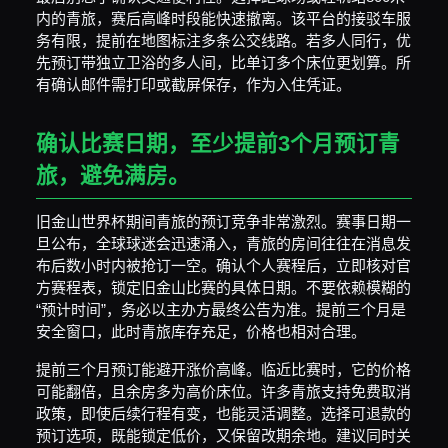
内的青旅，赛后高峰时段能快速撤离。该平台的接驳车服
务有限，提前在地图标注多条公交线路。若多人同行，优
先预订带独立卫浴的多人间，比单订多个床位更划算。所
有确认邮件需打印或截屏保存，作为入住凭证。
确认比赛日期，至少提前3个月预订青
旅，避免满房。
旧金山世界杯期间青旅的预订竞争非常激烈。赛事日期一
旦公布，全球球迷会迅速涌入，青旅的房间往往在消息发
布后数小时内被抢订一空。确认个人赛程后，立即核对官
方赛程表，锁定旧金山比赛的具体日期。不要依赖模糊的
“预计时间”，务必以主办方最终公告为准。提前三个月是
安全窗口，此时青旅库存充足，价格也相对合理。
提前三个月预订能避开涨价高峰。临近比赛时，它的价格
可能翻倍，且余房多为高价床位。许多青旅支持免费取消
政策，即使后续行程有变，也能灵活调整。选择可退款的
预订选项，既能锁定低价，又保留改期余地。建议同时关