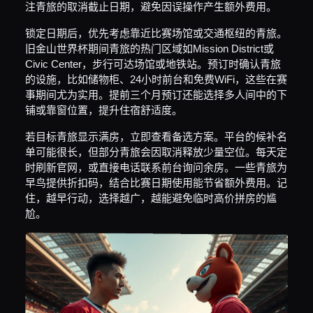
注青旅的取消截止日期，避免因误操作产生额外费用。
锁定日期后，优先考虑靠近比赛场馆或交通枢纽的青旅。
旧金山世界杯期间青旅的热门区域如Mission District或
Civic Center，步行可达场馆或地铁站。预订时确认青旅
的设施，比如储物柜、24小时前台和免费WiFi，这些在赛
事期间尤为实用。提前三个月预订还能选择多人间中的下
铺或靠窗位置，提升住宿舒适度。
若目标青旅显示满房，立即查看备选方案。平台的候补名
单可能很长，但部分青旅会因取消释放少量空位。每天定
时刷新官网，或直接电话联系前台询问余房。一些青旅为
早鸟提供折扣码，结合比赛日期使用能节省额外费用。记
住，越早行动，选择越广，越能避免临时高价拼房的尴
尬。