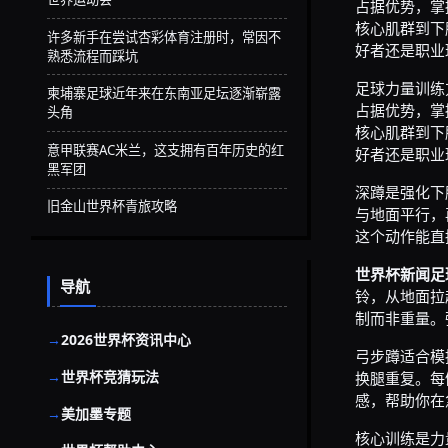
占据优势，掌
核心肌群到下
许多新手在尝试杏彩体育注册时，常因不
好者还是职业
熟悉流程而踩坑
足球力量训练
柬埔寨足球近年来在东南亚足坛逐渐崭露
占据优势，掌
头角
核心肌群到下
意甲联赛AC米兰，这支拥有百年历史的红
好者还是职业
黑军团
深蹲是强化下
旧金山世界杯青旅攻略
与地面平行，
这个动作能直
世界杯新闻
足
导航
铃，从地面拉
制而非重量。
2026世界杯资讯中心
弓步蹲适合模
世界杯竞猜玩法
换腿重复。每
感，帮助你在
美加墨专题
核心训练是力