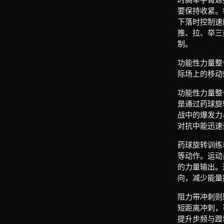
要保持收紧。
下落时控制速
推、拉、举三
制。
功能性力量整
际场上的移动
功能性力量整
是通过药球旋
战中的爆发力
对抗中能迅速
药球旋转训练
等动作。运动
的力量输出。
向，减少能量
阻力带冲刺则
短距离冲刺，
提升步频与蹬