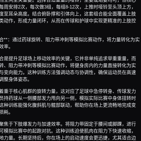
每周安排2次，每次做3组，每组8-12次，上推时哑铃至头顶上方，
度至耳朵高度。结合俯卧撑和引体向上，这套组合能全面覆盖上肢
类动作，形成力量闭环，从而在传球和护球中实现更精准的上肢控
合**：通过药球旋转、阻力带冲刺等模拟比赛动作，将力量转化为实
效率。
合是提升足球场上移动效率的关键，它并非单纯追求举重重量，而
转、阻力带冲刺等模拟比赛动作，将健身房内的力量直接转化为实
与变向能力。这种训练方法强调动态与协调性，确保运动员在高速
调整身体姿态。
着重于核心肌群的旋转力量，这对应了足球中急停转身、传球发力
员持药球从一侧腰部发力甩向另一侧，模拟实际比赛中身体扭转时
这种训练能强化腹斜肌与髋部联动，帮助你在场上更流畅地完成变
损耗。
聚焦于下肢爆发力与加速效率。将阻力带固定于腰间或脚踝，进行
可模拟比赛中的起跑对抗。这种训练迫使肌肉在阻力下快速收缩，
地力量。长期坚持后，你在场上的启动速度会更迅捷，尤其适合边