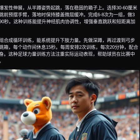
爆发性伸展，从半蹲姿势起跳，落在稳固的箱子上。选择30-60厘米
跳前预摆手臂，落地时保持膝盖微屈缓冲。完成6-8次为一组，做3
90秒。这种训练能提升神经肌肉协调性，增强垂直跳跃和短距离加
组合成循环训练，能系统提升下肢力量。先做深蹲，再过渡到弓步
跳箱，每个动作间休息15秒。每周安排2次训练，每次20分钟，配合
身。这种足球力量训练方法注重实际运动表现，帮助球员在比赛中
。