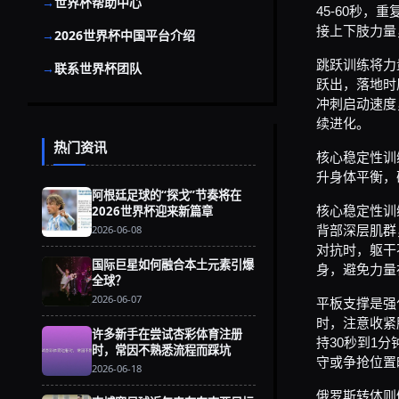
世界杯帮助中心
45-60秒
接上下肢力量
2026世界杯中国平台介绍
跳跃训练将力
联系世界杯团队
跃出，落地时
冲刺启动速度
续进化。
热门资讯
核心稳定性训
升身体平衡，
阿根廷足球的“探戈”节奏将在
2026世界杯迎来新篇章
核心稳定性训
2026-06-08
背部深层肌群
对抗时，躯干
国际巨星如何融合本土元素引爆
身，避免力量
全球？
2026-06-07
平板支撑是强
时，注意收紧
许多新手在尝试杏彩体育注册
持30秒到1
时，常因不熟悉流程而踩坑
守或争抢位置
2026-06-18
俄罗斯转体则