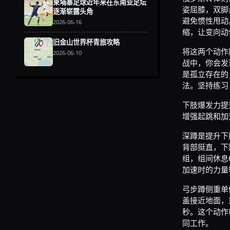
柬埔寨足球近年来在东南亚足坛
姿屈膝，双脚
逐渐崭露头角
避免惯性甩动
2026-06-16
缩，让变向动
旧金山世界杯青旅攻略
将这两个动作
2026-06-10
战中，你会发
是孤立存在的
法。坚持练习
下肢爆发力提
增强起跳和加
深蹲是提升下
背部挺直，下
组，组间休息
加速时的力量
弓步蹲侧重单
盖接近地面，
秒。这个动作
同工作。