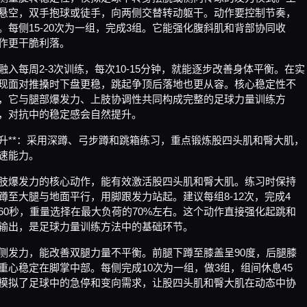
悬空，双手抱球或徒手，向两侧交替转动躯干。动作要控制节奏，
。每侧15-20次为一组，完成3组。它能强化腹斜肌和背部协同收
作更干脆利落。
融入每周2-3次训练，每次10-15分钟，就能逐步改善身体平衡。在实
现面对推搡时下盘更稳，跳起争顶后落地也更从容。核心稳定性不
，它与腿部爆发力、上肢协调性共同构成完整的足球力量训练方
，对抗中的稳定感会自然提升。
升**：采用深蹲、弓步蹲和跳箱练习，重点锻炼股四头肌和臀大肌，
速能力。
肢爆发力的核心动作，能有效激活股四头肌和臀大肌。练习时保持
蹲至大腿与地面平行，用脚跟发力站起。建议每组8-12次，完成4
60秒，重量选择在最大负荷的70%左右。这个动作直接强化起跳和
输出，是足球力量训练方法中的基础环节。
侧发力，能改善双腿力量不平衡。前腿下蹲至膝盖呈90度，后腿膝
重心稳定在脚掌中部。每侧完成10次为一组，做3组，组间休息45
模拟了足球中的急停和变向需求，让股四头肌和臀大肌在动态中协