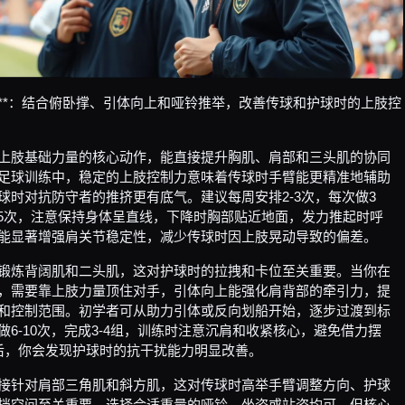
**：结合俯卧撑、引体向上和哑铃推举，改善传球和护球时的上肢控
上肢基础力量的核心动作，能直接提升胸肌、肩部和三头肌的协同
足球训练中，稳定的上肢控制力意味着传球时手臂能更精准地辅助
球时对抗防守者的推挤更有底气。建议每周安排2-3次，每次做3
-15次，注意保持身体呈直线，下降时胸部贴近地面，发力推起时呼
能显著增强肩关节稳定性，减少传球时因上肢晃动导致的偏差。
锻炼背阔肌和二头肌，这对护球时的拉拽和卡位至关重要。当你在
，需要靠上肢力量顶住对手，引体向上能强化肩背部的牵引力，提
和控制范围。初学者可从助力引体或反向划船开始，逐步过渡到标
做6-10次，完成3-4组，训练时注意沉肩和收紧核心，避免借力摆
后，你会发现护球时的抗干扰能力明显改善。
接针对肩部三角肌和斜方肌，这对传球时高举手臂调整方向、护球
挡空间至关重要。选择合适重量的哑铃，坐姿或站姿均可，但核心