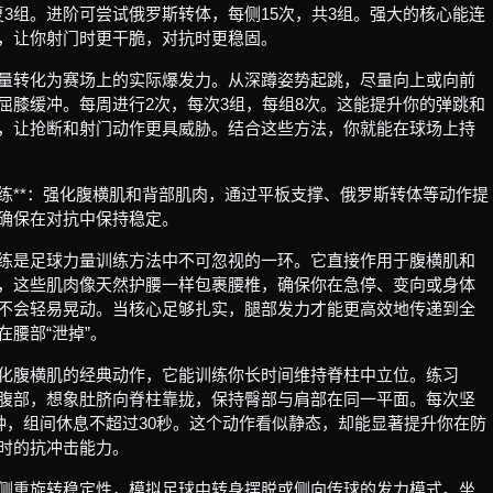
，重复3组。进阶可尝试俄罗斯转体，每侧15次，共3组。强大的核心能连
，让你射门时更干脆，对抗时更稳固。
量转化为赛场上的实际爆发力。从深蹲姿势起跳，尽量向上或向前
屈膝缓冲。每周进行2次，每次3组，每组8次。这能提升你的弹跳和
，让抢断和射门动作更具威胁。结合这些方法，你就能在球场上持
练**：强化腹横肌和背部肌肉，通过平板支撑、俄罗斯转体等动作提
确保在对抗中保持稳定。
练是足球力量训练方法中不可忽视的一环。它直接作用于腹横肌和
，这些肌肉像天然护腰一样包裹腰椎，确保你在急停、变向或身体
不会轻易晃动。当核心足够扎实，腿部发力才能更高效地传递到全
在腰部“泄掉”。
化腹横肌的经典动作，它能训练你长时间维持脊柱中立位。练习
腹部，想象肚脐向脊柱靠拢，保持臀部与肩部在同一平面。每次坚
分钟，组间休息不超过30秒。这个动作看似静态，却能显著提升你在防
时的抗冲击能力。
侧重旋转稳定性，模拟足球中转身摆脱或侧向传球的发力模式。坐